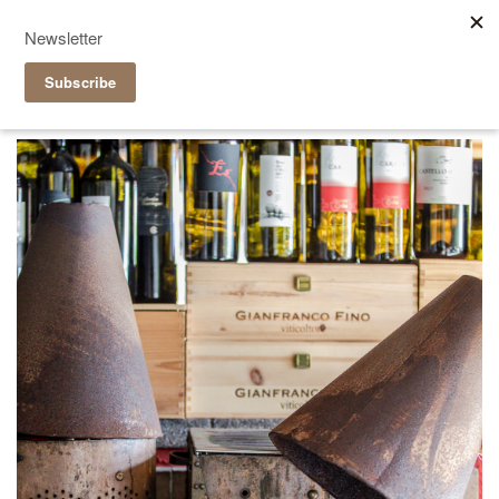
Reservieren
|
Takeaway
it
de
Grotto