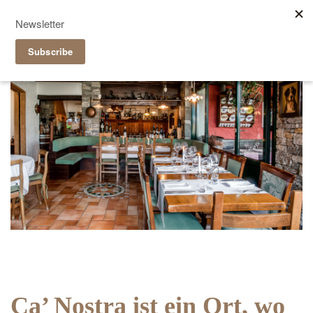
Reservieren
|
Takeaway
it
de
Ca’ Nostra ist ein Ort, wo